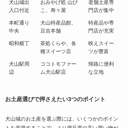
犬山城出
おみやげ処 山び
老舗土産専
入口付近
こ、寿々屋
門店が集中
本町通り
犬山特産品館、
特産品や専
中央
豆吉本舗
門店が充実
昭和横丁
茶処くらや、各
映えスイー
種スイーツ店
ツが豊富
犬山駅周
ココトモファー
帰路に便利
辺
ム犬山駅店
な立地
お土産選びで押さえたい3つのポイント
犬山城のお土産を選ぶ際には、いくつかのポイン
トを意識することで、より満足度の高い買い物が