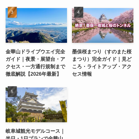
金華山ドライブウエイ完全
墨俣桜まつり（すのまた桜
ガイド｜夜景・展望台・ア
まつり）完全ガイド｜見ど
クセス・一方通行規制まで
ころ・ライトアップ・アク
徹底解説【2026年最新】
セス情報
岐阜城観光モデルコース｜
半日・1日プランで金華山