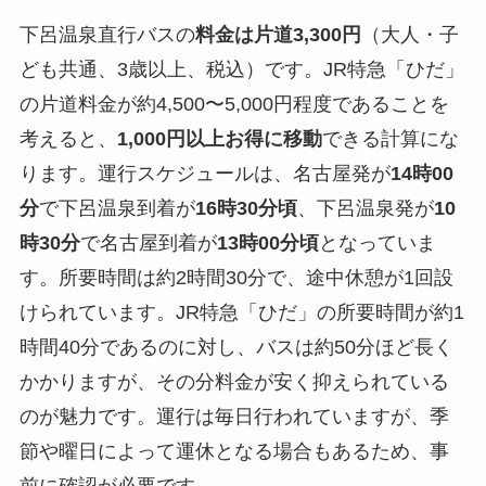
下呂温泉直行バスの
料金は片道3,300円
（大人・子
ども共通、3歳以上、税込）です。JR特急「ひだ」
の片道料金が約4,500〜5,000円程度であることを
考えると、
1,000円以上お得に移動
できる計算にな
ります。運行スケジュールは、名古屋発が
14時00
分
で下呂温泉到着が
16時30分頃
、下呂温泉発が
10
時30分
で名古屋到着が
13時00分頃
となっていま
す。所要時間は約2時間30分で、途中休憩が1回設
けられています。JR特急「ひだ」の所要時間が約1
時間40分であるのに対し、バスは約50分ほど長く
かかりますが、その分料金が安く抑えられている
のが魅力です。運行は毎日行われていますが、季
節や曜日によって運休となる場合もあるため、事
前に確認が必要です。